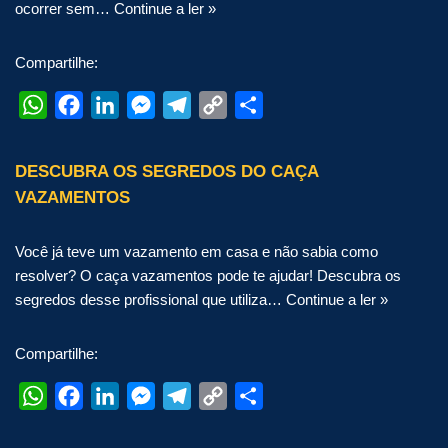
ocorrer sem…
Continue a ler »
Compartilhe:
W
F
L
M
T
C
S
h
a
i
e
e
o
h
a
c
n
s
l
p
a
DESCUBRA OS SEGREDOS DO CAÇA
t
e
k
s
e
y
r
VAZAMENTOS
s
b
e
e
g
L
e
A
o
d
n
r
i
Você já teve um vazamento em casa e não sabia como
p
o
I
g
a
n
resolver? O caça vazamentos pode te ajudar! Descubra os
segredos desse profissional que utiliza…
Continue a ler »
p
k
n
e
m
k
r
Compartilhe:
W
F
L
M
T
C
S
h
a
i
e
e
o
h