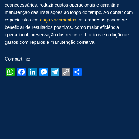
desnecessários, reduzir custos operacionais e garantir a
manutenção das instalações ao longo do tempo. Ao contar com
especialistas em
caça vazamentos
, as empresas podem se
beneficiar de resultados positivos, como maior eficiência
operacional, preservação dos recursos hídricos e redução de
gastos com reparos e manutenção corretiva.
Compartilhe:
W
F
L
M
T
C
S
h
a
i
e
e
o
h
a
c
n
s
l
p
a
t
e
k
s
e
y
r
s
b
e
e
g
L
e
A
o
d
n
r
i
p
o
I
g
a
n
p
k
n
e
m
k